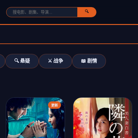
🔍
🔍 悬疑
⚔️ 战争
📖 剧情
更新