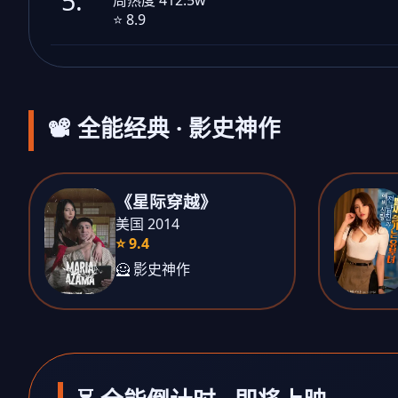
5.
⭐ 8.9
📽️ 全能经典 · 影史神作
《星际穿越》
美国 2014
⭐ 9.4
🦸 影史神作