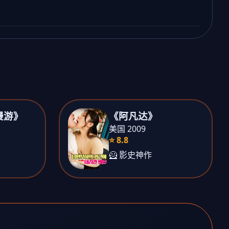
漫游》
《阿凡达》
美国 2009
⭐ 8.8
🦸 影史神作