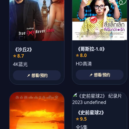
《哥斯拉-1.0》
《沙丘2》
⭐ 8.0
⭐ 8.7
HD高清
4K蓝光
📌 想看/预约
📌 想看/预约
《史前星球2》
⭐ 9.5
全5集