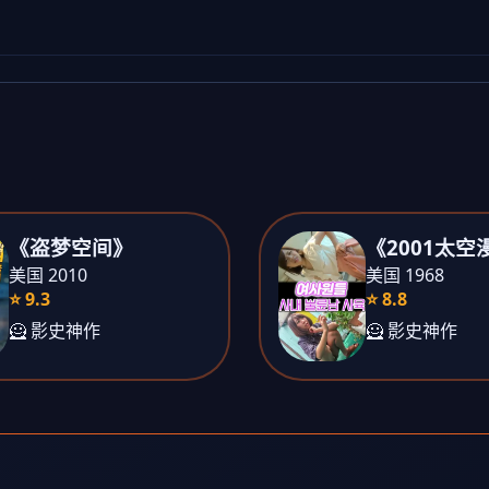
《盗梦空间》
《2001太空
美国 2010
美国 1968
⭐ 9.3
⭐ 8.8
🦸 影史神作
🦸 影史神作