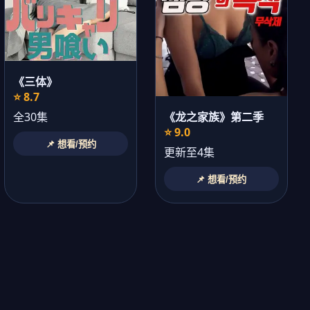
《三体》
⭐ 8.7
《龙之家族》第二季
全30集
⭐ 9.0
📌 想看/预约
更新至4集
📌 想看/预约