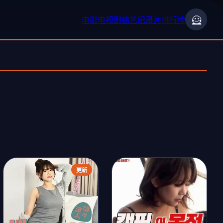
🦸
电影
电视剧
综艺
纪录片
排行榜
›
更新