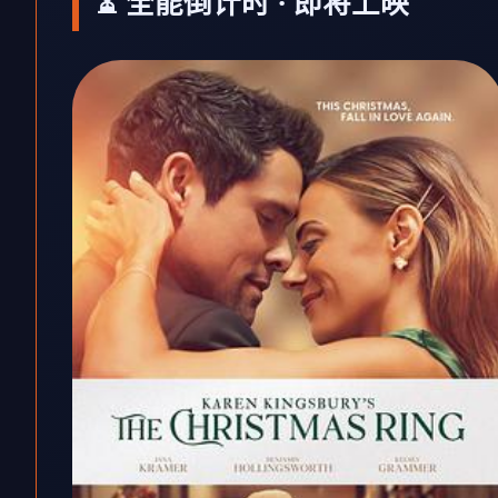
⏳ 全能倒计时 · 即将上映