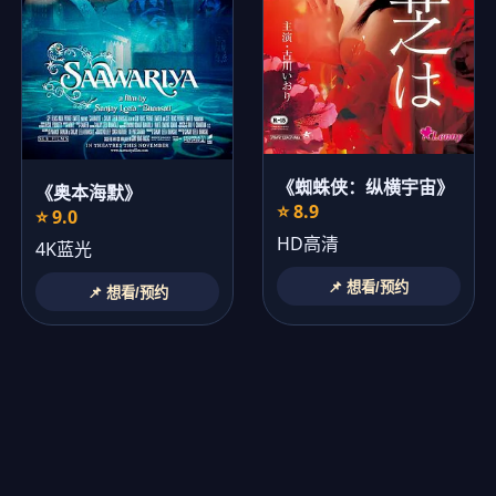
《蜘蛛侠：纵横宇宙》
《奥本海默》
⭐ 8.9
⭐ 9.0
HD高清
4K蓝光
📌 想看/预约
📌 想看/预约