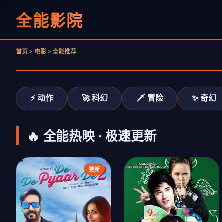
《奥本海默》
全能影院
原子震撼
立即观看
首页 > 电影 > 全能推荐
‹
⚡ 动作
🚀 科幻
🗡️ 冒险
✨ 奇幻
🔥 全能热映 · 极速更新
更新